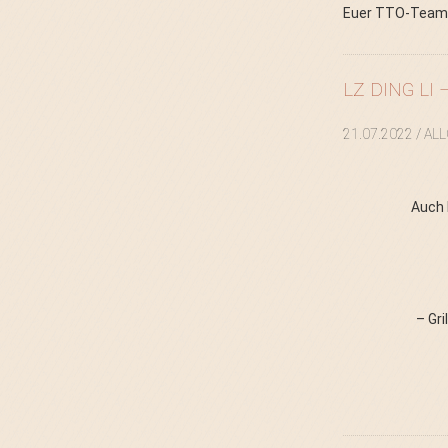
Euer TTO-Tea
LZ DING LI
21.07.2022
/ AL
Auch 
– Gr