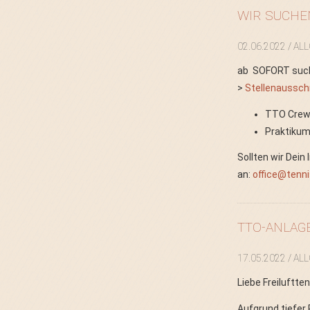
WIR SUCHE
02.06.2022
/ AL
ab SOFORT suche
>
Stellenaussch
TTO Crew
Praktikum
Sollten wir Dei
an:
office@tenni
TTO-ANLAGE
17.05.2022
/ AL
Liebe Freiluftt
Aufgrund tiefer 