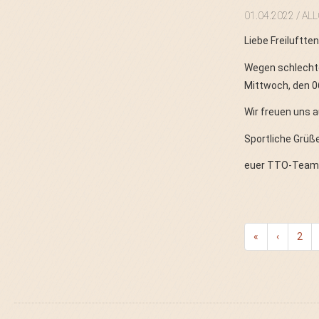
01.04.2022
/ AL
Liebe Freiluftt
Wegen schlechte
Mittwoch, den 0
Wir freuen uns a
Sportliche Grüß
euer TTO-Tea
«
‹
2