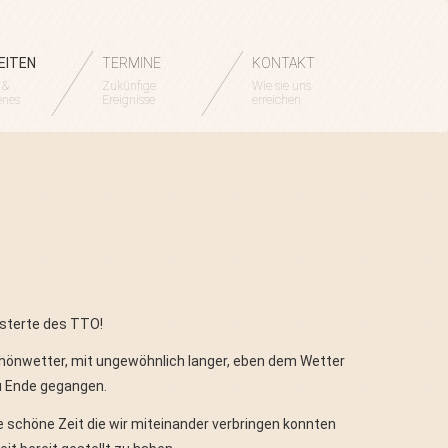
EITEN
TERMINE
KONTAKT
 &
Zukünfige
Wie sie uns
enes
Ereignisse
erreichen
isterte des TTO!
schönwetter, mit ungewöhnlich langer, eben dem Wetter
zu Ende gegangen.
e schöne Zeit die wir miteinander verbringen konnten