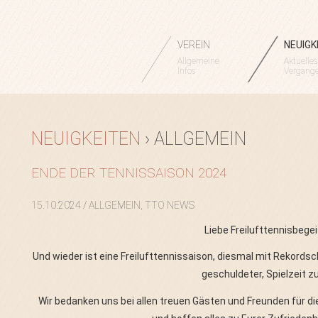
VEREIN
NEUIGK
Allgemeine
Aktuelles
Infos
Vergang
NEUIGKEITEN
› ALLGEMEIN
ENDE DER TENNISSAISON 2024
15.10.2024
/ ALLGEMEIN, TTO NEWS
Liebe Freilufttennisbege
Und wieder ist eine Freilufttennissaison, diesmal mit Rekord
geschuldeter, Spielzeit 
Wir bedanken uns bei allen treuen Gästen und Freunden für di