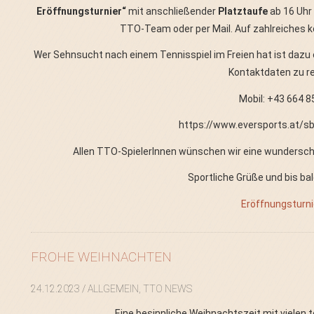
Eröffnungsturnier“
mit anschließender
Platztaufe
ab 16 Uhr 
TTO-Team oder per Mail. Auf zahlreiches
Wer Sehnsucht nach einem Tennisspiel im Freien hat ist dazu
Kontaktdaten zu re
Mobil: +43 664 8
https://www.eversports.at/sb
Allen TTO-SpielerInnen wünschen wir eine wunderscho
Sportliche Grüße und bis b
Eröffnungsturn
FROHE WEIHNACHTEN
24.12.2023
/ ALLGEMEIN, TTO NEWS
Eine besinnliche Weihnachtszeit mit vielen