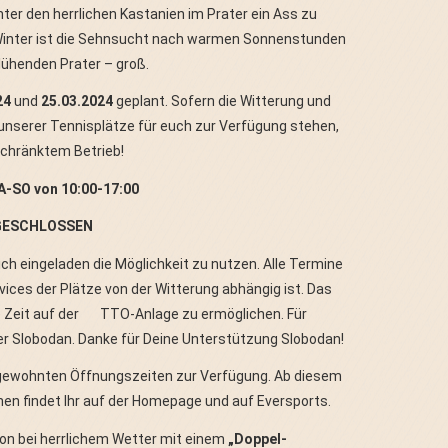
nter den herrlichen Kastanien im Prater ein Ass zu
n Winter ist die Sehnsucht nach warmen Sonnenstunden
lühenden Prater – groß.
24
und
25.03.2024
geplant. Sofern die Witterung und
unserer Tennisplätze für euch zur Verfügung stehen,
chränktem Betrieb!
A-SO von 10:00-17:00
g GESCHLOSSEN
ch eingeladen die Möglichkeit zu nutzen. Alle Termine
vices der Plätze von der Witterung abhängig ist. Das
Zeit auf der TTO-Anlage zu ermöglichen. Für
r Slobodan. Danke für Deine Unterstützung Slobodan!
gewohnten Öffnungszeiten zur Verfügung. Ab diesem
onen findet Ihr auf der Homepage und auf Eversports.
on bei herrlichem Wetter mit einem
„Doppel-