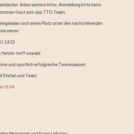
einläuten. Anbei weitere Infos. Anmeldung bitte beim
 kommen freut sich das TTO-Team.
 eingeladen sich einen Platz unter den nachstehenden
servieren.
51 24 25
/tennis-treff-oswald
̈ne und sportlich erfolgreiche Tennissaison!
ald Stefan und Team
ier19.04
 tollen Momenten mit Euren Liebsten