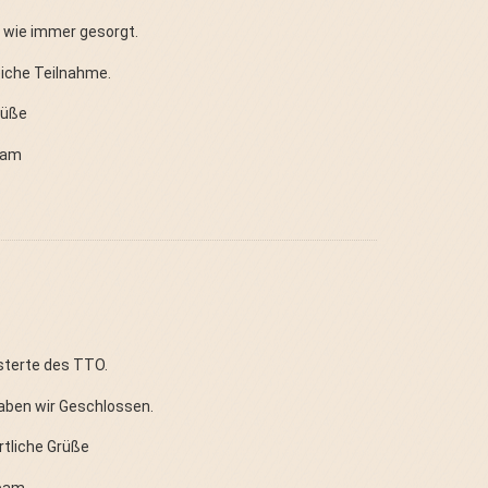
t wie immer gesorgt.
eiche Teilnahme.
rüße
eam
isterte des TTO.
aben wir Geschlossen.
rtliche Grüße
eam