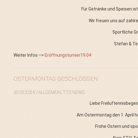
Für Getränke und Speisen is
Wir freuen uns auf zahlr
Sportliche G
Stefan & T
Weiter Infos –>
Eröffnungsturnier19.04
OSTERMONTAG GESCHLOSSEN
30.03.2024
/ ALLGEMEIN, TTO NEWS
Liebe Freiluftennisbege
Am Ostermontag den 1. April h
Frohe Ostern und spo
Dein TTO-T