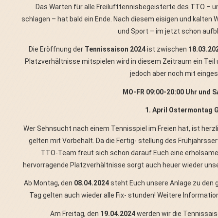
Das Warten für alle Freilufttennisbegeisterte des TTO – u
schlagen – hat bald ein Ende. Nach diesem eisigen und kalte
und Sport – im jetzt schon aufb
Die Eröffnung der
Tennissaison 2024
ist zwischen
18.03.20
Platzverhältnisse mitspielen wird in diesem Zeitraum ein Teil 
jedoch aber noch mit einges
MO-FR 09:00-20:00 Uhr und S
1. April Ostermonta
Wer Sehnsucht nach einem Tennisspiel im Freien hat, ist herzli
gelten mit Vorbehalt. Da die Fertig- stellung des Frühjahrsser
TTO-Team freut sich schon darauf Euch eine erholsame 
hervorragende Platzverhältnisse sorgt auch heuer wieder unse
Ab Montag, den
08.04.2024
steht Euch unsere Anlage zu den 
Tag gelten auch wieder alle Fix- stunden! Weitere Informati
Am Freitag, den
19.04.2024
werden wir die Tennissais