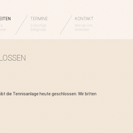
EITEN
TERMINE
KONTAKT
 &
Zukünfige
Wie sie uns
enes
Ereignisse
erreichen
HLOSSEN
ibt die Tennisanlage heute geschlossen. Wir bitten