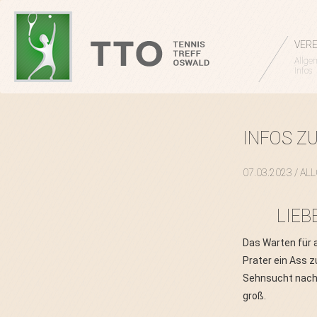
VERE
Allge
Infos
INFOS Z
07.03.2023
/ AL
LIEB
Das Warten für a
Prater ein Ass z
Sehnsucht nach
groß.