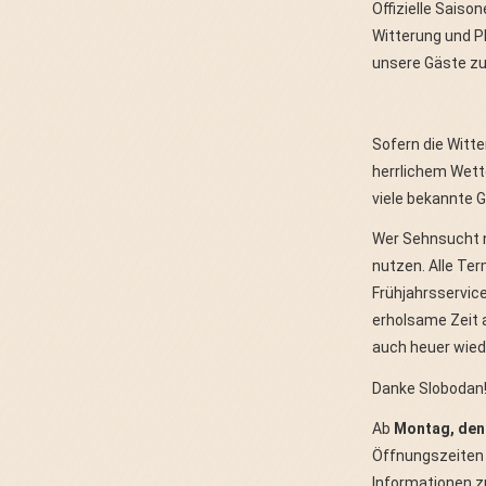
Offizielle Saiso
Witterung und P
unsere Gäste zu
Sofern die Witte
herrlichem Wette
viele bekannte 
Wer Sehnsucht na
nutzen. Alle Ter
Frühjahrsservic
erholsame Zeit 
auch heuer wied
Danke Slobodan
Ab
Montag, den
Öffnungszeiten
Informationen z